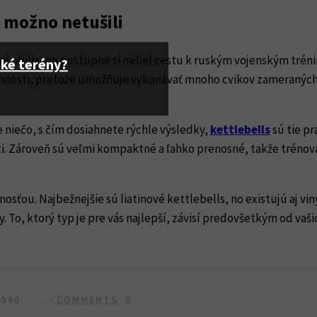
e možno netušili
ní obilia, no postupne si našiel cestu k ruským vojenským tréni
ské terény?
rannosti, pretože umožňuje vykonávať mnoho cvikov zameranýc
e niečo, s čím dosiahnete rýchle výsledky,
kettlebells
sú tie pr
losti. Zároveň sú veľmi kompaktné a ľahko prenosné, takže tré
osťou. Najbežnejšie sú liatinové kettlebells, no existujú aj v
o, ktorý typ je pre vás najlepší, závisí predovšetkým od vašich
560
COMMENTS
0