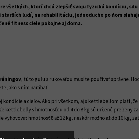
e všetkých, ktorí chcú zlepšiť svoju fyzickú kondíciu, silu 
aj starších ľudí, na rehabilitáciu, jednoducho po ňom siaha
ené fitness ciele pokojne aj doma.
tréningov
, túto guľu s rukoväťou musíte používať správne. Ho
ete, ako s ním narábať.
j kondície a cieľov. Ako pri všetkom, aj s kettlebellom platí, že
 že kettlebelly s hmotnosťou od 4 do 8 kg sú určené pre ženy za
 vyhovovať hmotnosť 8 až 12 kg, neskôr možno až do 16 kg, zat