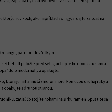
oväť, zápästia by mali byť pevné. Ak cvičíte len s jednou
ektorých cvikoch, ako napríklad swingy, si dajte záležať na
u tréningu, patrí predovšetkým:
n, kettlebell položte pred seba, uchopte ho oboma rukami a
opäť dole medzi nohy a opakujte.
j ruke, ktorá je natiahnutá smerom hore. Pomocou druhej ruky a
 a opakujte s druhou stranou.
udníku, zatiaľ čo stojíte nohami na šírku ramien. Spustite sa