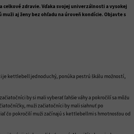
a celkové zdravie. Vďaka svojej univerzálnosti a vysokej
jú muži aj ženy bez ohľadu na úroveň kondície. Objavte s
ci je kettlebell jednoduchý, ponúka pestrú škálu možností,
 začiatočníci by si mali vyberať ľahšie váhy a pokročilí sa môžu
čiatočníčky, muži začiatočníci by mali siahnuť po
iaľ čo pokročilí muži začínajú s kettlebellmi s hmotnosťou od