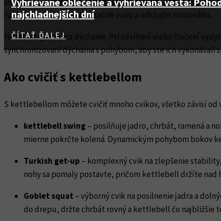
Vyhrievané oblečenie a vyhrievaná vesta: Pohodl
Dôležité je aj
správne kettlebell pri cvičení držať
, aby boli
najchladnejších dní
rukou, zapájajte aj stabilizačné svaly a udržujte rovnováhu.
ČÍTAŤ ĎALEJ
Nezabúdajte ani na dýchanie. Pri zdvíhaní alebo tlačení vydych
synchronizovaní dýchania s pohybom, aby ste ich vykonávali s
Ako cvičiť s kettlebellom
S kettlebellom môžete cvičiť mnoho cvikov, všetko závisí od 
kettlebell swing
– posilňuje jadro, chrbát, ramená a n
mierne pokrčte kolená. Dynamickým pohybom bokov kett
Turkish get-up
– komplexný cvik na zlepšenie stability,
nohy sa pomaly postavte, pričom kettlebell držíte nad 
Goblet squat
– výborný cvik na posilnenie jadra a doln
do drepu, držte chrbát rovný a kettlebell čo najbližšie 