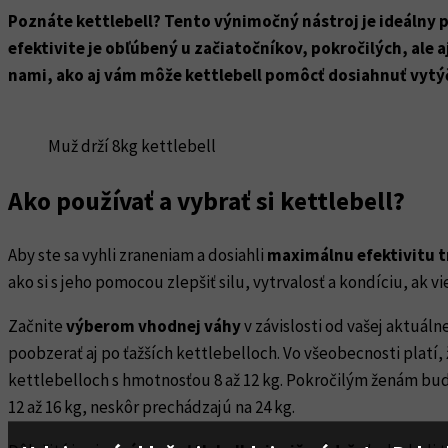
Poznáte kettlebell? Tento výnimočný nástroj je ideálny pr
efektivite je obľúbený u začiatočníkov, pokročilých, ale 
nami, ako aj vám môže kettlebell pomôcť dosiahnuť vytýč
Muž drží 8kg kettlebell
Ako používať a vybrať si kettlebell?
Aby ste sa vyhli zraneniam a dosiahli
maximálnu efektivitu 
ako si s jeho pomocou zlepšiť silu, vytrvalosť a kondíciu, ak vi
Začnite
výberom vhodnej váhy
v závislosti od vašej aktuálne
poobzerať aj po ťažších kettlebelloch. Vo všeobecnosti platí,
kettlebelloch s hmotnosťou 8 až 12 kg. Pokročilým ženám bude
12 až 16 kg, neskôr prechádzajú na 24 kg.