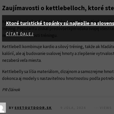
Zaujímavosti o kettlebelloch, ktoré st
Kettlebell má pôvod v Rusku, kde sa najskôr využíval pri váže
Ktoré turistické topánky sú najlepšie na sloven
tréning. Popularitu získal predovšetkým vďaka svojej všest
ČÍTAŤ ĎALEJ
nekonečné možnosti tréningu.
Kettlebell kombinuje kardio a silový tréning, takže ak hľadát
kalórií, ale aj budovanie svalovej hmoty a zlepšenie vytrva
nezaberá veľa miesta.
Kettlebelly sa líšia materiálom, dizajnom a samozrejme hmotn
dokonca aj modely s nastaviteľnou hmotnosťou podľa potreby. T
PR článok
9 JÚLA, 2024
VIEWS
BY
SVETOUTDOOR.SK