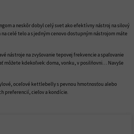
ngom a neskôr dobyl celý svet ako efektívny nástroj na silový
h na celé telo a s jedným cenovo dostupným nástrojom máte
avé nástroje na zvyšovanie tepovej frekvencie a spaľovanie
novať môžete kdekoľvek: doma, vonku, v posilňovni… Navyše
inylové, oceľové kettlebelly s pevnou hmotnosťou alebo
 preferencií, cieľov a kondície.