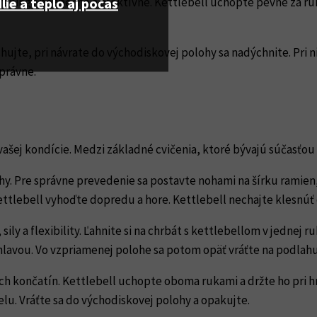
ie a teplo aj počas
 tréningy bezpečné a efektívne. Kettlebell uchopte pevne za ruk
ujte, pri návrate do východiskovej polohy sa nadýchnite. Pri ni
právne.
vašej kondície. Medzi základné cvičenia, ktoré bývajú súčasťo
ohy. Pre správne prevedenie sa postavte nohami na šírku ramie
lebell vyhoďte dopredu a hore. Kettlebell nechajte klesnúť 
 sily a flexibility. Ľahnite si na chrbát s kettlebellom v jedne
hlavou. Vo vzpriamenej polohe sa potom opäť vráťte na podlahu
ých končatín. Kettlebell uchopte oboma rukami a držte ho pri hr
telu. Vráťte sa do východiskovej polohy a opakujte.